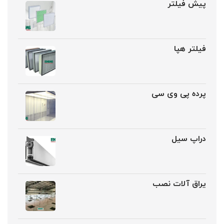
پیش فیلتر
فیلتر هپا
پرده پی وی سی
دراپ سیل
یراق آلات نصب