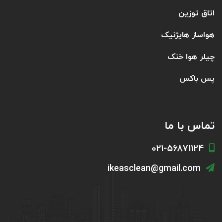
اتاق توزین
هواساز هایژنیک
چیلر هوا خنک
پس باکس
تماس با ما
021-56871124
ikeasclean@gmail.com