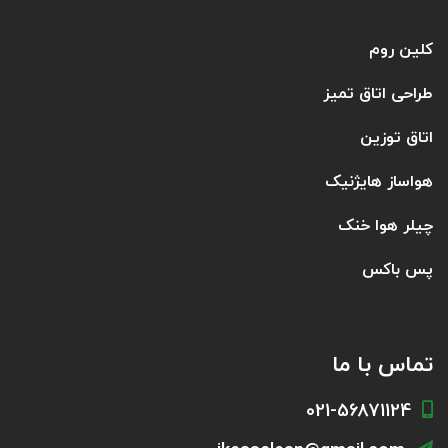
کلین روم
طراحی اتاق تمیز
اتاق توزین
هواساز هایژنیک
چیلر هوا خنک
پس باکس
تماس با ما
021-56871124