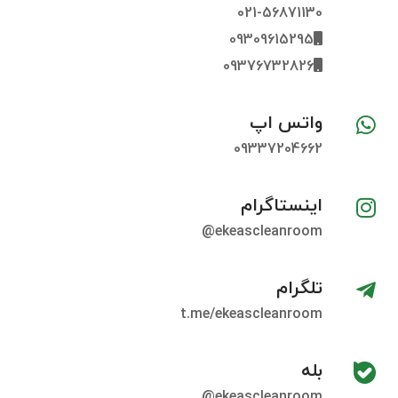
021-56871130
09309615295
09376732826
واتس اپ
09337204662
اینستاگرام
ekeascleanroom@
تلگرام
t.me/ekeascleanroom
بله
ekeascleanroom@