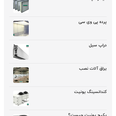
پرده پی وی سی
دراپ سیل
یراق آلات نصب
کندانسینگ یونیت
پکیج یونیت چیست؟