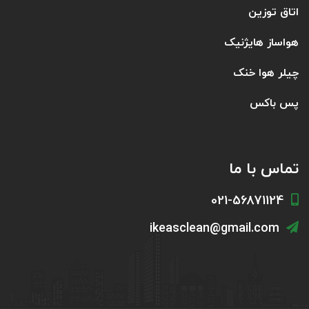
اتاق توزین
هواساز هایژنیک
چیلر هوا خنک
پس باکس
تماس با ما
021-56871124
ikeasclean@gmail.com